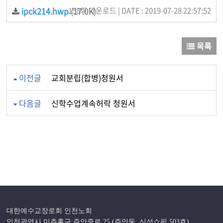
ipck214.hwp
158회 다운로드 | DATE : 2019-07-28 22:57:52
(17.0K)
목록
이전글
교회분립(합병)청원서
다음글
신학수업계속허락 청원서
대한예수교장로회 인천노회
인천광역시 미추홀구 주안중로 25 (주안동, 신성쇼핑 503호)