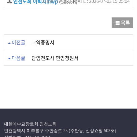
인천노회 이력서.hwp
378회 다운로드 | DATE : 2026-07-03 15:25:04
(123.5K)
목록
이전글
교역증명서
다음글
담임전도사 연임청원서
대한예수교장로회 인천노회
인천광역시 미추홀구 주안중로 25 (주안동, 신성쇼핑 503호)