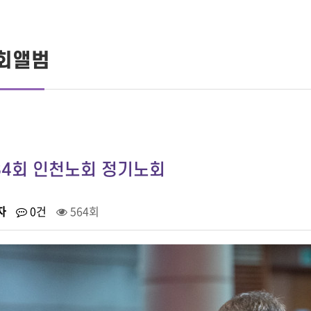
회앨범
84회 인천노회 정기노회
자
0건
564회