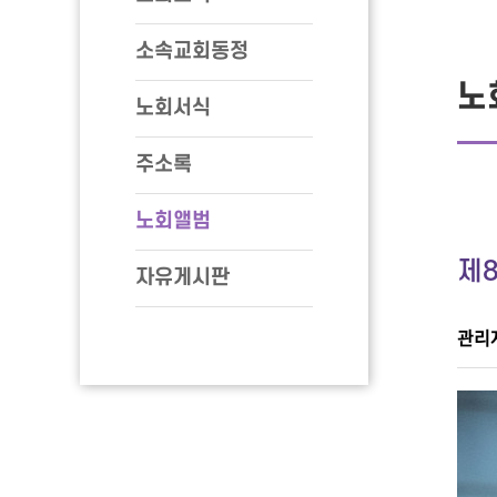
소속교회동정
노
노회서식
주소록
노회앨범
제
자유게시판
관리