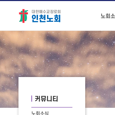
노회
커뮤니티
노회소식